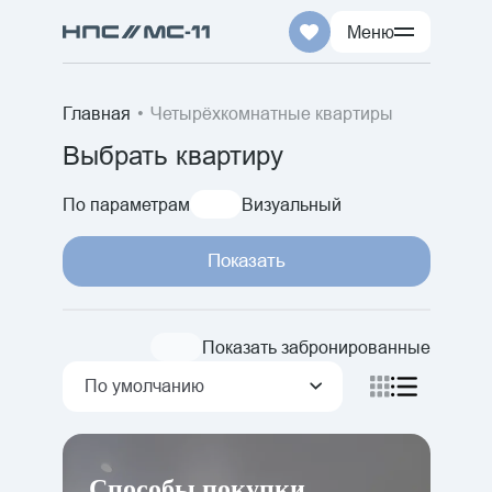
Меню
+7 (3452) 540-540
Главная
Четырёхкомнатные квартиры
Выбрать квартиру
Проекты
Наза
По параметрам
Визуальный
Недвижимость
Проект
Покупателям
Показать
Все прое
Агентствам
Новгород
Показать забронированные
Жилой к
По умолчанию
Жилой д
Задать вопрос
Новый Ж
Центральный офис продаж:
г.Тюмень, ул. Смоленская 41
Способы покупки