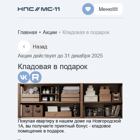
Меню
+7 (3452) 540-540
Главная
Акции
Кладовая в подарок
Назад
Проекты
Наза
Акция действует до
31 декабря 2025
Недвижимость
Кладовая в подарок
Проект
Покупателям
Все прое
Агентствам
Новгород
Жилой к
Жилой д
Задать вопрос
Покупая квартиру в нашем доме на Новгородской
Новый Ж
1А, вы получаете приятный бонус - кладовое
Центральный офис продаж:
помещение в подарок.
г.Тюмень, ул. Смоленская 41